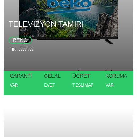
TELEVİZYON TAMİRİ
BEKO
TIKLA ARA
GARANTİ
GEL AL
ÜCRET
KORUMA
VAR
EVET
TESLİMAT
VAR