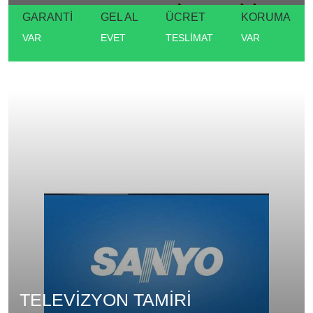
GARANTİ
GEL AL
ÜCRET
KORUMA
VAR
EVET
TESLİMAT
VAR
TELEVİZYON TAMİRİ