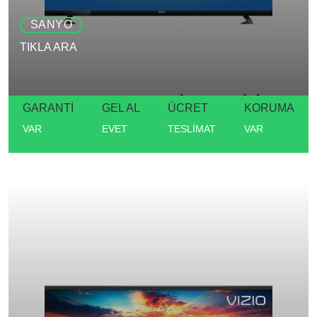
SANYO
TIKLA ARA
GARANTİ
GEL AL
ÜCRET
KORUMA
VAR
EVET
TESLİMAT
VAR