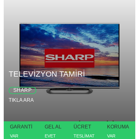
TELEVİZYON TAMİRİ
SHARP
TIKLA ARA
GARANTİ
GEL AL
ÜCRET
KORUMA
VAR
EVET
TESLİMAT
VAR