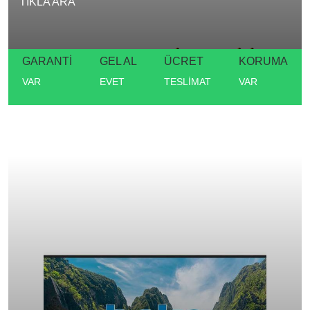
TIKLA ARA
GARANTİ
GEL AL
ÜCRET
KORUMA
VAR
EVET
TESLİMAT
VAR