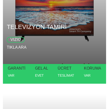
TELEVİZYON TAMİRİ
VIZIO
TIKLA ARA
GARANTİ
GEL AL
ÜCRET
KORUMA
VAR
EVET
TESLİMAT
VAR