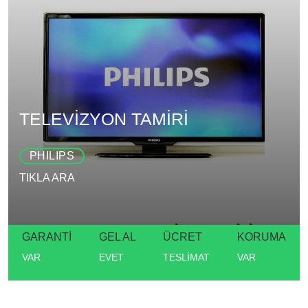
TELEVİZYON TAMİRİ
PHILIPS
TIKLA ARA
GARANTİ
GEL AL
ÜCRET
KORUMA
VAR
EVET
TESLİMAT
VAR