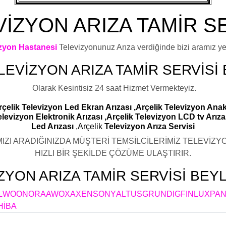
İZYON ARIZA TAMİR S
izyon Hastanesi
Televizyonunuz Arıza verdiğinde bizi aramız yete
LEVİZYON ARIZA TAMİR SERVİSİ
Olarak Kesintisiz 24 saat Hizmet Vermekteyiz.
Arçelik Televizyon Led Ekran Arızası ,Arçelik Televizyon Anak
Televizyon Elektronik Arızası ,Arçelik Televizyon LCD tv Arıza
Led Arızası
,Arçelik
Televizyon Arıza Servisi
IZI ARADIĞINIZDA MÜŞTERİ TEMSİLCİLERİMİZ TELEVİZYON
HIZLI BİR ŞEKİLDE ÇÖZÜME ULAŞTIRIR.
ZYON ARIZA TAMİR SERVİSİ BEY
L
WOON
ORA
AWOX
AXEN
SONY
ALTUS
GRUNDIG
FINLUX
PAN
HİBA