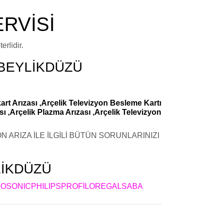
ERVİSİ
rlidir.
 BEYLİKDÜZÜ
art Arızası ,Arçelik Televizyon Besleme Kartı
sı ,Arçelik Plazma Arızası ,Arçelik Televizyon
 ARIZA İLE İLGİLİ BÜTÜN SORUNLARINIZI
LİKDÜZÜ
OSONIC
PHILIPS
PROFİLO
REGAL
SABA