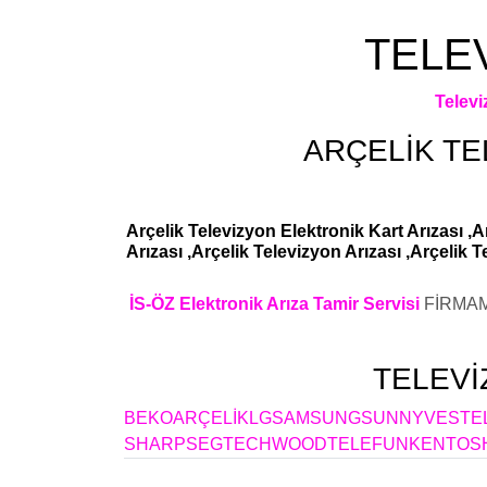
TELEV
Telev
ARÇELİK
TE
Arçelik Televizyon Elektronik Kart Arızası ,
Arızası ,Arçelik Televizyon Arızası ,Arçelik 
İS-ÖZ Elektronik Arıza Tamir Servisi
FİRMAM
TELEVİ
BEKO
ARÇELİK
LG
SAMSUNG
SUNNY
VESTE
SHARP
SEG
TECHWOOD
TELEFUNKEN
TOS