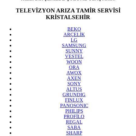
TELEVİZYON ARIZA TAMİR SERVİSİ
KRİSTALSEHİR
BEKO
ARÇELİK
LG
SAMSUNG
SUNNY
VESTEL
WOON
ORA
AWOX
AXEN
SONY
ALTUS
GRUNDIG
FINLUX
PANOSONIC
PHILIPS
PROFİLO
REGAL
SABA
SHARP