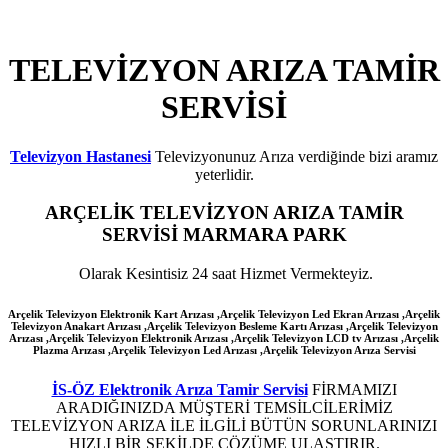
TELEVİZYON ARIZA TAMİR
SERVİSİ
Televizyon Hastanesi
Televizyonunuz Arıza verdiğinde bizi aramız
yeterlidir.
ARÇELİK
TELEVİZYON ARIZA TAMİR
SERVİSİ MARMARA PARK
Olarak Kesintisiz 24 saat Hizmet Vermekteyiz.
Arçelik Televizyon Elektronik Kart Arızası ,Arçelik Televizyon Led Ekran Arızası ,Arçelik
Televizyon Anakart Arızası ,Arçelik Televizyon Besleme Kartı Arızası ,Arçelik Televizyon
Arızası ,Arçelik Televizyon Elektronik Arızası ,Arçelik Televizyon LCD tv Arızası ,Arçelik
Plazma Arızası ,Arçelik Televizyon Led Arızası
,Arçelik
Televizyon Arıza Servisi
İS-ÖZ Elektronik Arıza Tamir Servisi
FİRMAMIZI
ARADIĞINIZDA MÜŞTERİ TEMSİLCİLERİMİZ
TELEVİZYON ARIZA İLE İLGİLİ BÜTÜN SORUNLARINIZI
HIZLI BİR ŞEKİLDE ÇÖZÜME ULAŞTIRIR.