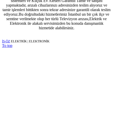
sistemleri ve Küçük Ev Aletleri Garantili Tamir ve satışını
yapmaktadır, arızalı cihazlarınızı adresinizden teslim alıyoruz ve
tamir işlemleri bittikten sonra tekrar adresinize garantili olarak teslim
ediyoruz.Bu doğrultudaki hizmetlerimiz İstanbul un bir çok ilçe ve
semtine verilmekte olup her türlü Televizyon arızası,Elektrik ve
Elektronik ile alakalı servisimizden bu konuda danışmanlık
hizmetide alabilirsiniz.
İS-ÖZ
ELEKTRİK | ELEKTRONİK
To top