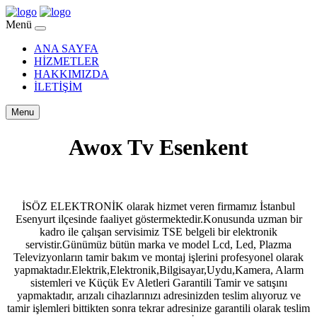
Menü
ANA SAYFA
HİZMETLER
HAKKIMIZDA
İLETİŞİM
Menu
Awox Tv Esenkent
İSÖZ ELEKTRONİK olarak hizmet veren firmamız İstanbul
Esenyurt ilçesinde faaliyet göstermektedir.Konusunda uzman bir
kadro ile çalışan servisimiz TSE belgeli bir elektronik
servistir.Günümüz bütün marka ve model Lcd, Led, Plazma
Televizyonların tamir bakım ve montaj işlerini profesyonel olarak
yapmaktadır.Elektrik,Elektronik,Bilgisayar,Uydu,Kamera, Alarm
sistemleri ve Küçük Ev Aletleri Garantili Tamir ve satışını
yapmaktadır, arızalı cihazlarınızı adresinizden teslim alıyoruz ve
tamir işlemleri bittikten sonra tekrar adresinize garantili olarak teslim