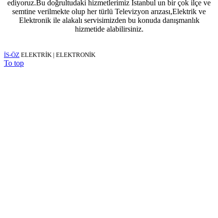
ediyoruz.Bu doğrultudaki hizmetlerimiz İstanbul un bir çok ilçe ve
semtine verilmekte olup her türlü Televizyon arızası,Elektrik ve
Elektronik ile alakalı servisimizden bu konuda danışmanlık
hizmetide alabilirsiniz.
İS-ÖZ
ELEKTRİK | ELEKTRONİK
To top