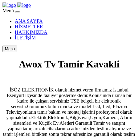
Menü
ANA SAYFA
HİZMETLER
HAKKIMIZDA
İLETİŞİM
Menu
Awox Tv Tamir Kavakli
İSÖZ ELEKTRONİK olarak hizmet veren firmamız İstanbul
Esenyurt ilçesinde faaliyet göstermektedir.Konusunda uzman bir
kadro ile çalışan servisimiz TSE belgeli bir elektronik
servistir.Günümüz bütün marka ve model Lcd, Led, Plazma
Televizyonların tamir bakım ve montaj işlerini profesyonel olarak
yapmaktadır.Elektrik,Elektronik,Bilgisayar,Uydu,Kamera, Alarm
sistemleri ve Küçük Ev Aletleri Garantili Tamir ve satışını
yapmaktadır, arızalı cihazlarınızı adresinizden teslim alıyoruz ve
tamir işlemleri bittikten sonra tekrar adresinize garantili olarak teslim