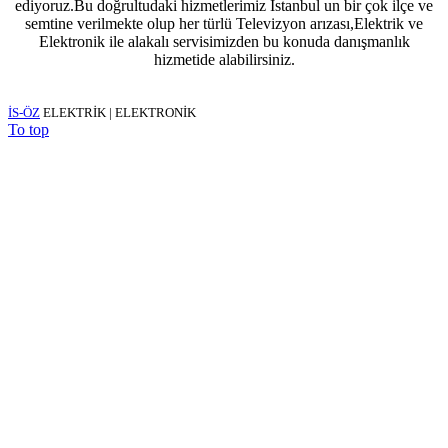
ediyoruz.Bu doğrultudaki hizmetlerimiz İstanbul un bir çok ilçe ve
semtine verilmekte olup her türlü Televizyon arızası,Elektrik ve
Elektronik ile alakalı servisimizden bu konuda danışmanlık
hizmetide alabilirsiniz.
İS-ÖZ
ELEKTRİK | ELEKTRONİK
To top