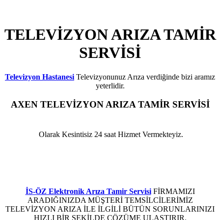
TELEVİZYON ARIZA TAMİR
SERVİSİ
Televizyon Hastanesi
Televizyonunuz Arıza verdiğinde bizi aramız
yeterlidir.
AXEN
TELEVİZYON ARIZA TAMİR SERVİSİ
BAHÇELİEVLER
Olarak Kesintisiz 24 saat Hizmet Vermekteyiz.
Axen Televizyon Elektronik Kart Arızası ,Axen Televizyon Led Ekran Arızası ,Axen
Televizyon Anakart Arızası ,Axen Televizyon Besleme Kartı Arızası ,Axen Televizyon
Arızası ,Axen Televizyon Elektronik Arızası ,Axen Televizyon LCD tv Arızası ,Axen
Plazma Arızası ,Axen Televizyon Led Arızası ,Axen Televizyon Arıza Servisi
İS-ÖZ Elektronik Arıza Tamir Servisi
FİRMAMIZI
ARADIĞINIZDA MÜŞTERİ TEMSİLCİLERİMİZ
TELEVİZYON ARIZA İLE İLGİLİ BÜTÜN SORUNLARINIZI
HIZLI BİR ŞEKİLDE ÇÖZÜME ULAŞTIRIR.