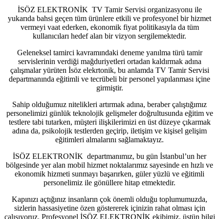
İSÖZ ELEKTRONİK TV Tamir Servisi organizasyonu ile
yukarıda bahsi geçen tüm ürünlere etkili ve profesyonel bir hizmet
vermeyi vaat ederken, ekonomik fiyat politikasıyla da tüm
kullanıcıları hedef alan bir vizyon sergilemektedir.
Geleneksel tamirci kavramındaki deneme yanılma türü tamir
servislerinin verdiği mağduriyetleri ortadan kaldırmak adına
çalışmalar yürüten İsöz elekrtonik, bu anlamda TV Tamir Servisi
departmanında eğitimli ve tecrübeli bir personel yapılanması içine
girmiştir.
Sahip olduğumuz nitelikleri artırmak adına, beraber çalıştığımız
personelimizi günlük teknolojik gelişmeler doğrultusunda eğitim ve
testlere tabi tutarken, müşteri ilişkilerimizi en üst düzeye çıkarmak
adına da, psikolojik testlerden geçirip, iletişim ve kişisel gelişim
eğitimleri almalarını sağlamaktayız.
İSÖZ ELEKTRONİK departmanımız, bu gün İstanbul’un her
bölgesinde yer alan mobil hizmet noktalarımız sayesinde en hızlı ve
ekonomik hizmeti sunmayı başarırken, güler yüzlü ve eğitimli
personelimiz ile gönüllere hitap etmektedir.
Kapınızı açtığınız insanların çok önemli olduğu toplumumuzda,
sizlerin hassasiyetine özen göstererek içinizin rahat olması için
çalışıyoruz. Profesyonel İSÖZ ELEKTRONİK ekibimiz, üstün bilgi