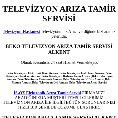
TELEVİZYON ARIZA TAMİR
SERVİSİ
Televizyon Hastanesi
Televizyonunuz Arıza verdiğinde bizi aramız
yeterlidir.
BEKO
TELEVİZYON ARIZA TAMİR SERVİSİ
ALKENT
Olarak Kesintisiz 24 saat Hizmet Vermekteyiz.
Beko Televizyon Elektronik Kart Arızası ,Beko Televizyon Led Ekran Arızası ,Beko
Televizyon Anakart Arızası ,Beko Televizyon Besleme Kartı Arızası ,Beko Televizyon
Arızası ,Beko Televizyon Elektronik Arızası ,Beko Televizyon LCD tv Arızası ,Beko
Plazma Arızası ,Beko Televizyon Led Arızası
,
Beko Televizyon Arıza Servisi
İS-ÖZ Elektronik Arıza Tamir Servisi
FİRMAMIZI
ARADIĞINIZDA MÜŞTERİ TEMSİLCİLERİMİZ
TELEVİZYON ARIZA İLE İLGİLİ BÜTÜN SORUNLARINIZI
HIZLI BİR ŞEKİLDE ÇÖZÜME ULAŞTIRIR.
TELEVİZYON ARIZA TAMİR SERVİSİ ALKENT