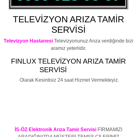
TELEVİZYON ARIZA TAMİR
SERVİSİ
Televizyon Hastanesi
Televizyonunuz Arıza verdiğinde bizi
aramız yeterlidir.
FINLUX
TELEVİZYON ARIZA TAMİR
SERVİSİ
AVCILAR
Olarak Kesintisiz 24 saat Hizmet Vermekteyiz.
Fınlux Televizyon Elektronik Kart Arızası ,Fınlux Televizyon
Led Ekran Arızası ,Fınlux Televizyon Anakart Arızası ,Fınlux
Televizyon Besleme Kartı Arızası ,Fınlux Televizyon Arızası
,Fınlux Televizyon Elektronik Arızası ,Fınlux Televizyon LCD
tv Arızası ,Fınlux Plazma Arızası ,Fınlux Televizyon Led
Arızası ,Fınlux Televizyon Arıza Servisi
İS-ÖZ Elektronik Arıza Tamir Servisi
FİRMAMIZI
ARADIĞINIZDA MÜŞTERİ TEMSİLCİLERİMİZ