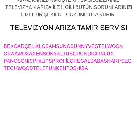
TELEVİZYON ARIZA İLE İLGİLİ BÜTÜN SORUNLARINIZI
HIZLI BİR ŞEKİLDE ÇÖZÜME ULAŞTIRIR.
TELEVİZYON ARIZA TAMİR SERVİSİ
AVCILAR
BEKO
ARÇELİK
LG
SAMSUNG
SUNNY
VESTEL
WOON
ORA
AWOX
AXEN
SONY
ALTUS
GRUNDIG
FINLUX
PANOSONIC
PHILIPS
PROFİLO
REGAL
SABA
SHARP
SEG
TECHWOOD
TELEFUNKEN
TOSHİBA