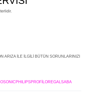
ERVİSİ
rlidir.
BAĞCILAR
ı ,Fınlux Televizyon Besleme Kartı Arızası
 Arızası ,Fınlux Televizyon Led Arızası ,Fınlux
 ARIZA İLE İLGİLİ BÜTÜN SORUNLARINIZI
CILAR
OSONIC
PHILIPS
PROFİLO
REGAL
SABA