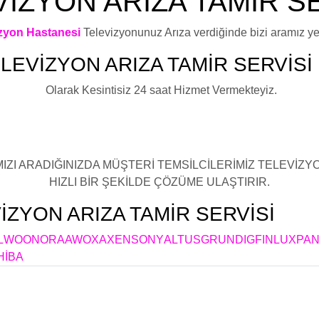
İZYON ARIZA TAMİR S
izyon Hastanesi
Televizyonunuz Arıza verdiğinde bizi aramız yete
LEVİZYON ARIZA TAMİR SERVİSİ
Olarak Kesintisiz 24 saat Hizmet Vermekteyiz.
ux Televizyon Led Ekran Arızası ,Fınlux Televizyon Anakart Arızas
ektronik Arızası ,Fınlux Televizyon LCD tv Arızası ,Fınlux Plazma
IZI ARADIĞINIZDA MÜŞTERİ TEMSİLCİLERİMİZ TELEVİZYON
HIZLI BİR ŞEKİLDE ÇÖZÜME ULAŞTIRIR.
İZYON ARIZA TAMİR SERVİSİ
BAĞ
L
WOON
ORA
AWOX
AXEN
SONY
ALTUS
GRUNDIG
FINLUX
PAN
HİBA