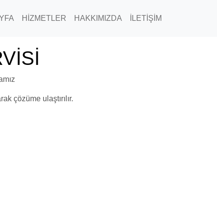
YFA
HİZMETLER
HAKKIMIZDA
İLETİŞİM
RVİSİ
BAĞCILAR
mamız
rak çözüme ulaştırılır.