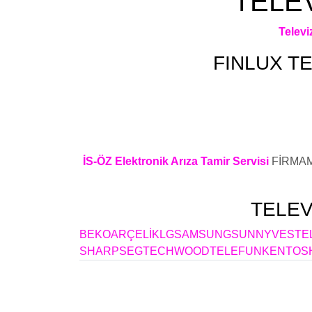
TELEV
Telev
FINLUX
TE
Fınlux Televizyon Elektronik Kart Arızası ,Fınl
,Fınlux Televizyon Arızası ,Fınlux Televizyon El
Televizyon Arıza Servisi
İS-ÖZ Elektronik Arıza Tamir Servisi
FİRMAM
TELEV
BEKO
ARÇELİK
LG
SAMSUNG
SUNNY
VESTE
SHARP
SEG
TECHWOOD
TELEFUNKEN
TOS