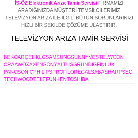
İS-ÖZ Elektronik Arıza Tamir Servisi
FİRMAMIZI
ARADIĞINIZDA MÜŞTERİ TEMSİLCİLERİMİZ
TELEVİZYON ARIZA İLE İLGİLİ BÜTÜN SORUNLARINIZI
HIZLI BİR ŞEKİLDE ÇÖZÜME ULAŞTIRIR.
TELEVİZYON ARIZA TAMİR SERVİSİ
BAHÇELİEVLER
BEKO
ARÇELİK
LG
SAMSUNG
SUNNY
VESTEL
WOON
ORA
AWOX
AXEN
SONY
ALTUS
GRUNDIG
FINLUX
PANOSONIC
PHILIPS
PROFİLO
REGAL
SABA
SHARP
SEG
TECHWOOD
TELEFUNKEN
TOSHİBA