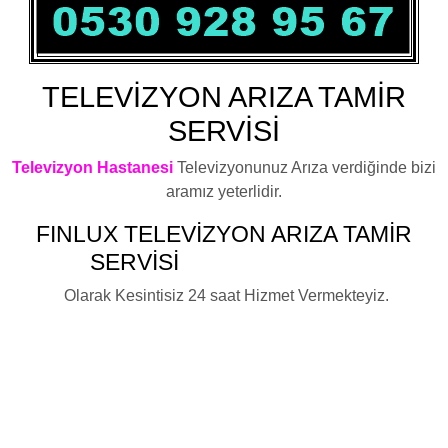
TELEVİZYON ARIZA TAMİR
SERVİSİ
Televizyon Hastanesi
Televizyonunuz Arıza verdiğinde bizi
aramız yeterlidir.
FINLUX
TELEVİZYON ARIZA TAMİR
SERVİSİ
BAHÇELİEVLER
Olarak Kesintisiz 24 saat Hizmet Vermekteyiz.
Fınlux Televizyon Elektronik Kart Arızası ,Fınlux Televizyon
Led Ekran Arızası ,Fınlux Televizyon Anakart Arızası ,Fınlux
Televizyon Besleme Kartı Arızası ,Fınlux Televizyon Arızası
,Fınlux Televizyon Elektronik Arızası ,Fınlux Televizyon LCD
tv Arızası ,Fınlux Plazma Arızası ,Fınlux Televizyon Led
Arızası ,Fınlux Televizyon Arıza Servisi