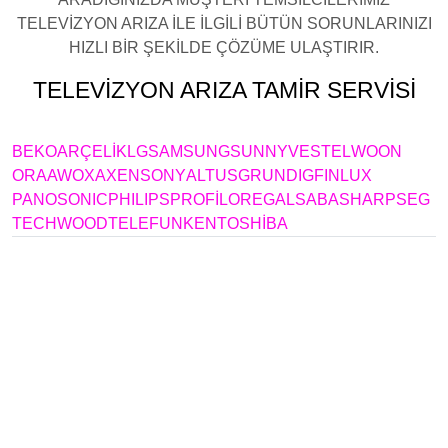
TELEVİZYON ARIZA İLE İLGİLİ BÜTÜN SORUNLARINIZI
HIZLI BİR ŞEKİLDE ÇÖZÜME ULAŞTIRIR.
TELEVİZYON ARIZA TAMİR SERVİSİ
BAHÇEŞEHİR
BEKO
ARÇELİK
LG
SAMSUNG
SUNNY
VESTEL
WOON
ORA
AWOX
AXEN
SONY
ALTUS
GRUNDIG
FINLUX
PANOSONIC
PHILIPS
PROFİLO
REGAL
SABA
SHARP
SEG
TECHWOOD
TELEFUNKEN
TOSHİBA