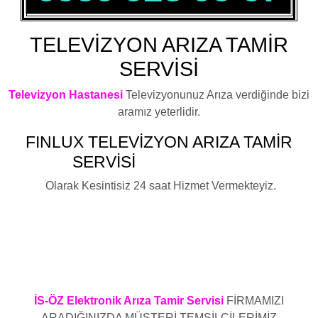
TELEVİZYON ARIZA TAMİR
SERVİSİ
Televizyon Hastanesi
Televizyonunuz Arıza verdiğinde bizi
aramız yeterlidir.
FINLUX
TELEVİZYON ARIZA TAMİR
SERVİSİ
BAHÇEŞEHİR
Olarak Kesintisiz 24 saat Hizmet Vermekteyiz.
Fınlux Televizyon Elektronik Kart Arızası ,Fınlux Televizyon
Led Ekran Arızası ,Fınlux Televizyon Anakart Arızası ,Fınlux
Televizyon Besleme Kartı Arızası ,Fınlux Televizyon Arızası
,Fınlux Televizyon Elektronik Arızası ,Fınlux Televizyon LCD
tv Arızası ,Fınlux Plazma Arızası ,Fınlux Televizyon Led
Arızası ,Fınlux Televizyon Arıza Servisi
İS-ÖZ Elektronik Arıza Tamir Servisi
FİRMAMIZI
ARADIĞINIZDA MÜŞTERİ TEMSİLCİLERİMİZ