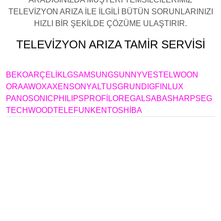
TELEVİZYON ARIZA İLE İLGİLİ BÜTÜN SORUNLARINIZI
HIZLI BİR ŞEKİLDE ÇÖZÜME ULAŞTIRIR.
TELEVİZYON ARIZA TAMİR SERVİSİ
YAKUPLU
BEKO
ARÇELİK
LG
SAMSUNG
SUNNY
VESTEL
WOON
ORA
AWOX
AXEN
SONY
ALTUS
GRUNDIG
FINLUX
PANOSONIC
PHILIPS
PROFİLO
REGAL
SABA
SHARP
SEG
TECHWOOD
TELEFUNKEN
TOSHİBA