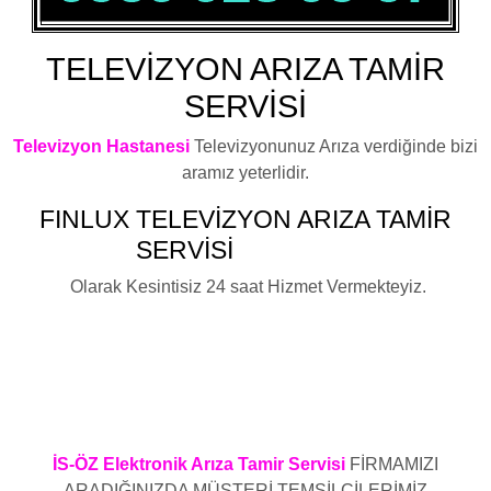
TELEVİZYON ARIZA TAMİR
SERVİSİ
Televizyon Hastanesi
Televizyonunuz Arıza verdiğinde bizi
aramız yeterlidir.
FINLUX
TELEVİZYON ARIZA TAMİR
SERVİSİ
YAKUPLU
Olarak Kesintisiz 24 saat Hizmet Vermekteyiz.
Fınlux Televizyon Elektronik Kart Arızası ,Fınlux Televizyon
Led Ekran Arızası ,Fınlux Televizyon Anakart Arızası ,Fınlux
Televizyon Besleme Kartı Arızası ,Fınlux Televizyon Arızası
,Fınlux Televizyon Elektronik Arızası ,Fınlux Televizyon LCD
tv Arızası ,Fınlux Plazma Arızası ,Fınlux Televizyon Led
Arızası ,Fınlux Televizyon Arıza Servisi
İS-ÖZ Elektronik Arıza Tamir Servisi
FİRMAMIZI
ARADIĞINIZDA MÜŞTERİ TEMSİLCİLERİMİZ