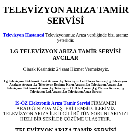
TELEVİZYON ARIZA TAMİR
SERVİSİ
Televizyon Hastanesi
Televizyonunuz Arıza verdiğinde bizi aramız
yeterlidir.
LG
TELEVİZYON ARIZA TAMİR SERVİSİ
AVCILAR
Olarak Kesintisiz 24 saat Hizmet Vermekteyiz.
Lg Televizyon Elektronik Kart Arızası ,Lg Televizyon Led Ekran Arızası ,Lg Televizyon
Anakart Arızası ,Lg Televizyon Besleme Kartı Arızası ,Lg Televizyon Arızası ,Lg
Televizyon Elektronik Arızası ,Lg Televizyon LCD tv Arızası ,Lg Plazma Arızası ,Lg
Televizyon Led Arızası
,Lg
Televizyon Arıza Servisi
İS-ÖZ Elektronik Arıza Tamir Servisi
FİRMAMIZI
ARADIĞINIZDA MÜŞTERİ TEMSİLCİLERİMİZ
TELEVİZYON ARIZA İLE İLGİLİ BÜTÜN SORUNLARINIZI
HIZLI BİR ŞEKİLDE ÇÖZÜME ULAŞTIRIR.
TELEVİZYON ARIZA TAMİR SERVİSİ