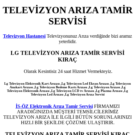
TELEVİZYON ARIZA TAMİR
SERVİSİ
Televizyon Hastanesi
Televizyonunuz Arıza verdiğinde bizi aramız
yeterlidir.
LG
TELEVİZYON ARIZA TAMİR SERVİSİ
KIRAÇ
Olarak Kesintisiz 24 saat Hizmet Vermekteyiz.
Lg Televizyon Elektronik Kart Arızası ,Lg Televizyon Led Ekran Arızası ,Lg Televizyon
Anakart Arızası ,Lg Televizyon Besleme Kartı Arızası ,Lg Televizyon Arızası ,Lg
Televizyon Elektronik Arızası ,Lg Televizyon LCD tv Arızası ,Lg Plazma Arızası ,Lg
Televizyon Led Arızası
,Lg
Televizyon Arıza Servisi
İS-ÖZ Elektronik Arıza Tamir Servisi
FİRMAMIZI
ARADIĞINIZDA MÜŞTERİ TEMSİLCİLERİMİZ
TELEVİZYON ARIZA İLE İLGİLİ BÜTÜN SORUNLARINIZI
HIZLI BİR ŞEKİLDE ÇÖZÜME ULAŞTIRIR.
TELEVİZYON ARIZA TAMİR SERVİSİ KIRAÇ