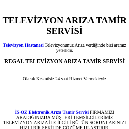
TELEVİZYON ARIZA TAMİR
SERVİSİ
Televizyon Hastanesi
Televizyonunuz Arıza verdiğinde bizi aramız
yeterlidir.
REGAL
TELEVİZYON ARIZA TAMİR SERVİSİ
BEYLİKDÜZÜ
Olarak Kesintisiz 24 saat Hizmet Vermekteyiz.
Regal Televizyon Elektronik Kart Arızası ,Regal Televizyon Led Ekran Arızası ,Regal
Televizyon Anakart Arızası ,Regal Televizyon Besleme Kartı Arızası ,Regal Televizyon
Arızası ,Regal Televizyon Elektronik Arızası ,Regal Televizyon LCD tv Arızası ,Regal
Plazma Arızası ,Regal Televizyon Led Arızası ,Regal Televizyon Arıza Servisi
İS-ÖZ Elektronik Arıza Tamir Servisi
FİRMAMIZI
ARADIĞINIZDA MÜŞTERİ TEMSİLCİLERİMİZ
TELEVİZYON ARIZA İLE İLGİLİ BÜTÜN SORUNLARINIZI
HIZLI BİR ŞEKİLDE ÇÖZÜME ULAŞTIRIR.