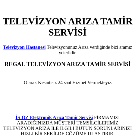
TELEVİZYON ARIZA TAMİR
SERVİSİ
Televizyon Hastanesi
Televizyonunuz Arıza verdiğinde bizi aramız
yeterlidir.
REGAL
TELEVİZYON ARIZA TAMİR SERVİSİ
YARIMBURGAZ
Olarak Kesintisiz 24 saat Hizmet Vermekteyiz.
Regal Televizyon Elektronik Kart Arızası ,Regal Televizyon Led Ekran Arızası ,Regal
Televizyon Anakart Arızası ,Regal Televizyon Besleme Kartı Arızası ,Regal Televizyon
Arızası ,Regal Televizyon Elektronik Arızası ,Regal Televizyon LCD tv Arızası ,Regal
Plazma Arızası ,Regal Televizyon Led Arızası ,Regal Televizyon Arıza Servisi
İS-ÖZ Elektronik Arıza Tamir Servisi
FİRMAMIZI
ARADIĞINIZDA MÜŞTERİ TEMSİLCİLERİMİZ
TELEVİZYON ARIZA İLE İLGİLİ BÜTÜN SORUNLARINIZI
HIZLI BİR ŞEKİLDE ÇÖZÜME ULAŞTIRIR.