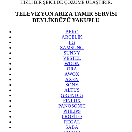
HIZLI BİR ŞEKİLDE ÇÖZÜME ULAŞTIRIR.
TELEVİZYON ARIZA TAMİR SERVİSİ
BEYLİKDÜZÜ YAKUPLU
BEKO
ARÇELİK
LG
SAMSUNG
SUNNY
VESTEL
WOON
ORA
AWOX
AXEN
SONY
ALTUS
GRUNDIG
FINLUX
PANOSONIC
PHILIPS
PROFİLO
REGAL
SABA