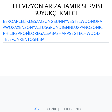
TELEVİZYON ARIZA TAMİR SERVİSİ
BÜYÜKÇEKMECE
BEKO
ARÇELİK
LG
SAMSUNG
SUNNY
VESTEL
WOON
ORA
AWOX
AXEN
SONY
ALTUS
GRUNDIG
FINLUX
PANOSONIC
PHILIPS
PROFİLO
REGAL
SABA
SHARP
SEG
TECHWOOD
TELEFUNKEN
TOSHİBA
İS-ÖZ
ELEKTRİK | ELEKTRONİK