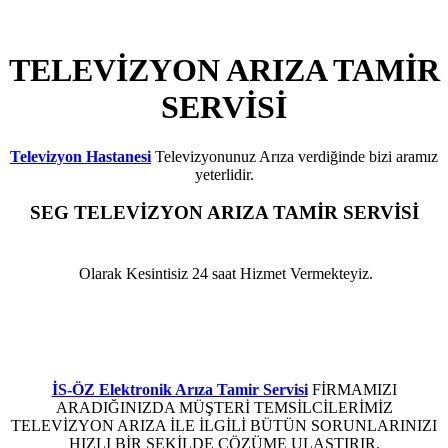
TELEVİZYON ARIZA TAMİR
SERVİSİ
Televizyon Hastanesi
Televizyonunuz Arıza verdiğinde bizi aramız
yeterlidir.
SEG
TELEVİZYON ARIZA TAMİR SERVİSİ
ARENA PARK
Olarak Kesintisiz 24 saat Hizmet Vermekteyiz.
Seg Televizyon Elektronik Kart Arızası ,Seg Televizyon Led Ekran Arızası ,Seg Televizyon
Anakart Arızası ,Seg Televizyon Besleme Kartı Arızası ,Seg Televizyon Arızası ,Seg
Televizyon Elektronik Arızası ,Seg Televizyon LCD tv Arızası ,Seg Plazma Arızası ,Seg
Televizyon Led Arızası ,Seg Televizyon Arıza Servisi
İS-ÖZ Elektronik Arıza Tamir Servisi
FİRMAMIZI
ARADIĞINIZDA MÜŞTERİ TEMSİLCİLERİMİZ
TELEVİZYON ARIZA İLE İLGİLİ BÜTÜN SORUNLARINIZI
HIZLI BİR ŞEKİLDE ÇÖZÜME ULAŞTIRIR.