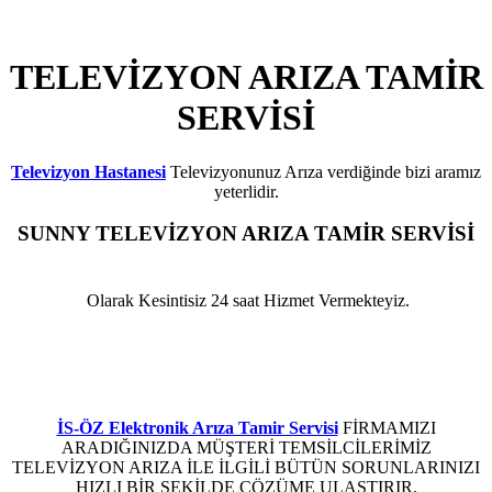
TELEVİZYON ARIZA TAMİR
SERVİSİ
Televizyon Hastanesi
Televizyonunuz Arıza verdiğinde bizi aramız
yeterlidir.
SUNNY
TELEVİZYON ARIZA TAMİR SERVİSİ
BEYLİKDÜZÜ YAKUPLU
Olarak Kesintisiz 24 saat Hizmet Vermekteyiz.
Sunny Televizyon Elektronik Kart Arızası ,Sunny Televizyon Led Ekran Arızası ,Sunny
Televizyon Anakart Arızası ,Sunny Televizyon Besleme Kartı Arızası ,Sunny Televizyon
Arızası ,Sunny Televizyon Elektronik Arızası ,Sunny Televizyon LCD tv Arızası ,Sunny
Plazma Arızası ,Sunny Televizyon Led Arızası ,Sunny Televizyon Arıza Servisi
İS-ÖZ Elektronik Arıza Tamir Servisi
FİRMAMIZI
ARADIĞINIZDA MÜŞTERİ TEMSİLCİLERİMİZ
TELEVİZYON ARIZA İLE İLGİLİ BÜTÜN SORUNLARINIZI
HIZLI BİR ŞEKİLDE ÇÖZÜME ULAŞTIRIR.