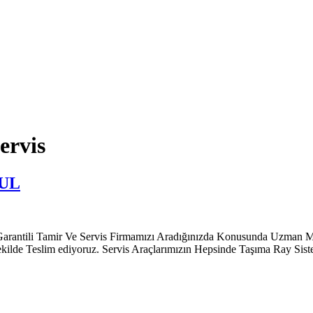
ervis
BUL
amir Ve Servis Firmamızı Aradığınızda Konusunda Uzman Müşteri T
ekilde Teslim ediyoruz. Servis Araçlarımızın Hepsinde Taşıma Ray Sis