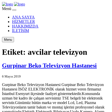
Menü
ANA SAYFA
HİZMETLER
HAKKIMIZDA
İLETİŞİM
Menu
Etiket:
avcilar televizyon
Gurpinar Beko Televizyon Hastanesi
6 Mayıs 2019
Gurpinar Beko Televizyon Hastanesi Gurpinar Beko Televizyon
Hastanesi İSÖZ ELEKTRONİK olarak hizmet veren firmamız
İstanbul Esenyurt ilçesinde faaliyet göstermektedir.Konusunda
uzman bir kadro ile çalışan servisimiz TSE belgeli bir elektronik
servistir.Günümüz bütün marka ve model Lcd, Led, Plazma
Televizyonların tamir bakım ve montaj işlerini profesyonel olarak
yapmaktadır.Elektrik,Elektronik,Bilgisayar,Uydu,Kamera, Alarm