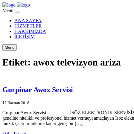
Menü
ANA SAYFA
HİZMETLER
HAKKIMIZDA
İLETİŞİM
Menu
Etiket:
awox televizyon ariza
Gurpinar Awox Servisi
17 Haziran 2018
Gurpinar Awox Servisi İSÖZ ELEKTRONİK SERVİSİMİZE HOŞGELD
geneline nitelikli ve profesyonel hizmet vermeyi amaçlayan İsöz elekt
müzik çalar ürünlerine kadar geniş bir […]
Daha fazla »