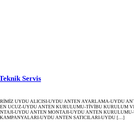
Teknik Servis
s HİZMETLERİMİZ UYDU ALICISI-UYDU ANTEN AYARLAMA-UYD
N UCUZ-UYDU ANTEN KURULUMU-TİVİBU KURULUM VE 
I MONTAJI-UYDU ANTEN MONTAJI-UYDU ANTEN KURULU
 KAMPANYALARI-UYDU ANTEN SATICILARI-UYDU […]