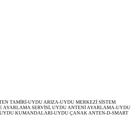
U ANTEN TAMİRİ-UYDU ARIZA-UYDU MERKEZİ SİSTEM
AYARLAMA SERVİSİ, UYDU ANTENİ AYARLAMA-UYDU
MU-UYDU KUMANDALARI-UYDU ÇANAK ANTEN-D-SMART