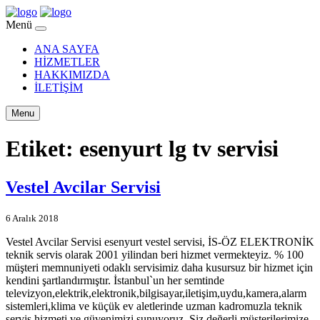
Menü
ANA SAYFA
HİZMETLER
HAKKIMIZDA
İLETİŞİM
Menu
Etiket:
esenyurt lg tv servisi
Vestel Avcilar Servisi
6 Aralık 2018
Vestel Avcilar Servisi esenyurt vestel servisi, İS-ÖZ ELEKTRONİK
teknik servis olarak 2001 yilindan beri hizmet vermekteyiz. % 100
müşteri memnuniyeti odaklı servisimiz daha kusursuz bir hizmet için
kendini şartlandırmıştır. İstanbul`un her semtinde
televizyon,elektrik,elektronik,bilgisayar,iletişim,uydu,kamera,alarm
sistemleri,klima ve küçük ev aletlerinde uzman kadromuzla teknik
servis hizmeti ve güvenimizi sunuyoruz. Siz değerli müşterilerimize