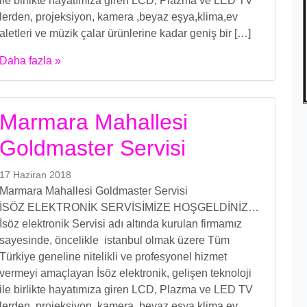
ile birlikte hayatımıza giren LCD, Plazma ve LED TV
lerden, projeksiyon, kamera ,beyaz eşya,klima,ev
aletleri ve müzik çalar ürünlerine kadar geniş bir […]
Daha fazla »
Marmara Mahallesi
Goldmaster Servisi
17 Haziran 2018
Marmara Mahallesi Goldmaster Servisi
İSÖZ ELEKTRONİK SERVİSİMİZE HOŞGELDİNİZ…
İsöz elektronik Servisi adı altında kurulan firmamız
sayesinde, öncelikle istanbul olmak üzere Tüm
Türkiye geneline nitelikli ve profesyonel hizmet
vermeyi amaçlayan İsöz elektronik, gelişen teknoloji
ile birlikte hayatımıza giren LCD, Plazma ve LED TV
lerden, projeksiyon, kamera ,beyaz eşya,klima,ev