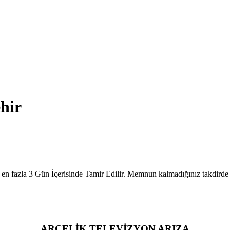
ehir
n fazla 3 Gün İçerisinde Tamir Edilir. Memnun kalmadığınız takdirde üc
ARÇELİK TELEVİZYON ARIZA