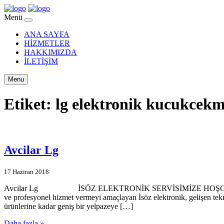
Menü
ANA SAYFA
HİZMETLER
HAKKIMIZDA
İLETİŞİM
Menu
Etiket:
lg elektronik kucukcek
Avcilar Lg
17 Haziran 2018
Avcilar Lg İSÖZ ELEKTRONİK SERVİSİMİZE HOŞGELDİNİZ… İsöz el
ve profesyonel hizmet vermeyi amaçlayan İsöz elektronik, gelişen tek
ürünlerine kadar geniş bir yelpazeye […]
Daha fazla »