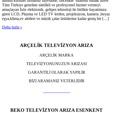
altında kurulan firmamız sayesinde, öncelikle istanbul olmak üzere
Tüm Türkiye geneline nitelikli ve profesyonel hizmet vermeyi
amaçlayan İsöz elektronik, gelişen teknoloji ile birlikte hayatımıza
giren LCD, Plazma ve LED TV lerden, projeksiyon, kamera ,beyaz
eşya,klima,ev aletleri ve müzik çalar ürünlerine kadar geniş bir […]
Daha fazla »
ARÇELİK TELEVİZYON ARIZA
ARÇELİK MARKA
TELEVİZYONUNUZUN ARIZASI
GARANTİLİ OLARAK YAPILIR
BİZİ ARAMANIZ YETERLİDİR
TIKLA ARA
BEKO TELEVİZYON ARIZA ESENKENT