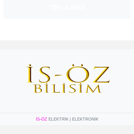
TIKLA ARA
İS-ÖZ
ELEKTRİK | ELEKTRONİK