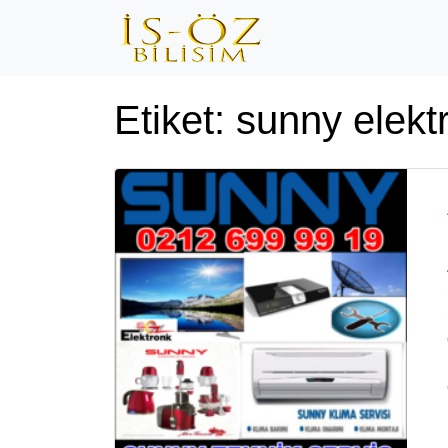
Etiket:
sunny elekt