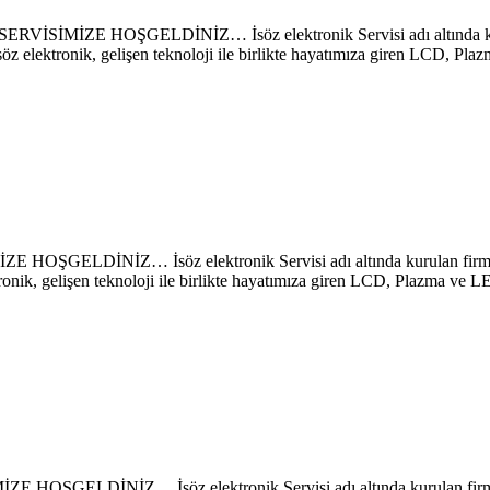
E HOŞGELDİNİZ… İsöz elektronik Servisi adı altında kurulan 
söz elektronik, gelişen teknoloji ile birlikte hayatımıza giren LCD, P
NİZ… İsöz elektronik Servisi adı altında kurulan firmamız sa
ronik, gelişen teknoloji ile birlikte hayatımıza giren LCD, Plazma ve 
NİZ… İsöz elektronik Servisi adı altında kurulan firmamız s