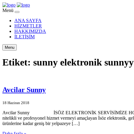
Menü
ANA SAYFA
HİZMETLER
HAKKIMIZDA
İLETİŞİM
Menu
Etiket:
sunny elektronik sunnyye
Avcilar Sunny
18 Haziran 2018
Avcilar Sunny İSÖZ ELEKTRONİK SERVİSİMİZE HOŞGELDİNİZ… İsö
nitelikli ve profesyonel hizmet vermeyi amaçlayan İsöz elektronik, ge
ürünlerine kadar geniş bir yelpazeye […]
Daha fazla »