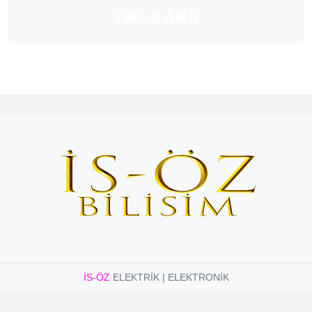
TIKLA ARA
İS-ÖZ
ELEKTRİK | ELEKTRONİK