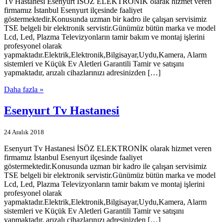
Tv Hastanesi Esenyurt İSÖZ ELEKTRONİK olarak hizmet veren
firmamız İstanbul Esenyurt ilçesinde faaliyet
göstermektedir.Konusunda uzman bir kadro ile çalışan servisimiz
TSE belgeli bir elektronik servistir.Günümüz bütün marka ve model
Lcd, Led, Plazma Televizyonların tamir bakım ve montaj işlerini
profesyonel olarak
yapmaktadır.Elektrik,Elektronik,Bilgisayar,Uydu,Kamera, Alarm
sistemleri ve Küçük Ev Aletleri Garantili Tamir ve satışını
yapmaktadır, arızalı cihazlarınızı adresinizden […]
Daha fazla »
Esenyurt Tv Hastanesi
24 Aralık 2018
Esenyurt Tv Hastanesi İSÖZ ELEKTRONİK olarak hizmet veren
firmamız İstanbul Esenyurt ilçesinde faaliyet
göstermektedir.Konusunda uzman bir kadro ile çalışan servisimiz
TSE belgeli bir elektronik servistir.Günümüz bütün marka ve model
Lcd, Led, Plazma Televizyonların tamir bakım ve montaj işlerini
profesyonel olarak
yapmaktadır.Elektrik,Elektronik,Bilgisayar,Uydu,Kamera, Alarm
sistemleri ve Küçük Ev Aletleri Garantili Tamir ve satışını
yapmaktadır, arızalı cihazlarınızı adresinizden […]