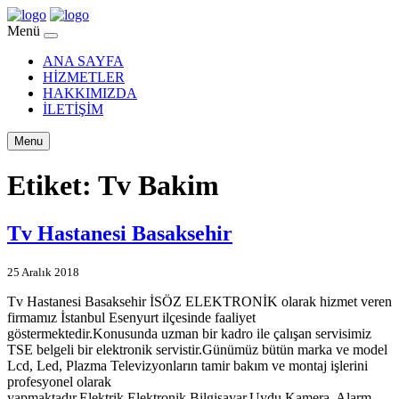
Menü
ANA SAYFA
HİZMETLER
HAKKIMIZDA
İLETİŞİM
Menu
Etiket:
Tv Bakim
Tv Hastanesi Basaksehir
25 Aralık 2018
Tv Hastanesi Basaksehir İSÖZ ELEKTRONİK olarak hizmet veren
firmamız İstanbul Esenyurt ilçesinde faaliyet
göstermektedir.Konusunda uzman bir kadro ile çalışan servisimiz
TSE belgeli bir elektronik servistir.Günümüz bütün marka ve model
Lcd, Led, Plazma Televizyonların tamir bakım ve montaj işlerini
profesyonel olarak
yapmaktadır.Elektrik,Elektronik,Bilgisayar,Uydu,Kamera, Alarm