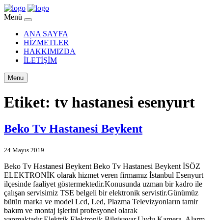
Menü
ANA SAYFA
HİZMETLER
HAKKIMIZDA
İLETİŞİM
Menu
Etiket:
tv hastanesi esenyurt
Beko Tv Hastanesi Beykent
24 Mayıs 2019
Beko Tv Hastanesi Beykent Beko Tv Hastanesi Beykent İSÖZ
ELEKTRONİK olarak hizmet veren firmamız İstanbul Esenyurt
ilçesinde faaliyet göstermektedir.Konusunda uzman bir kadro ile
çalışan servisimiz TSE belgeli bir elektronik servistir.Günümüz
bütün marka ve model Lcd, Led, Plazma Televizyonların tamir
bakım ve montaj işlerini profesyonel olarak
yapmaktadır.Elektrik,Elektronik,Bilgisayar,Uydu,Kamera, Alarm