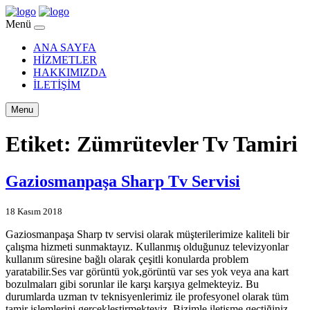
Menü
ANA SAYFA
HİZMETLER
HAKKIMIZDA
İLETİŞİM
Menu
Etiket:
Zümrütevler Tv Tamiri
Gaziosmanpaşa Sharp Tv Servisi
18 Kasım 2018
Gaziosmanpaşa Sharp tv servisi olarak müşterilerimize kaliteli bir
çalışma hizmeti sunmaktayız. Kullanmış olduğunuz televizyonlar
kullanım süresine bağlı olarak çeşitli konularda problem
yaratabilir.Ses var görüntü yok,görüntü var ses yok veya ana kart
bozulmaları gibi sorunlar ile karşı karşıya gelmekteyiz. Bu
durumlarda uzman tv teknisyenlerimiz ile profesyonel olarak tüm
tamir işlemlerini gerçekleştirmekteyiz. Bizimle iletişme geçtiğiniz