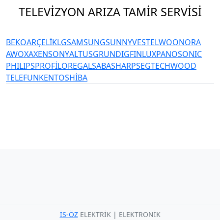
TELEVİZYON ARIZA TAMİR SERVİSİ
ESENYURT
BEKO
ARÇELİK
LG
SAMSUNG
SUNNY
VESTEL
WOON
ORA
AWOX
AXEN
SONY
ALTUS
GRUNDIG
FINLUX
PANOSONIC
PHILIPS
PROFİLO
REGAL
SABA
SHARP
SEG
TECHWOOD
TELEFUNKEN
TOSHİBA
İS-ÖZ
ELEKTRİK | ELEKTRONİK