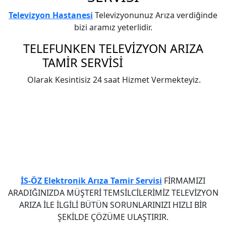
Televizyon Hastanesi
Televizyonunuz Arıza verdiğinde
bizi aramız yeterlidir.
TELEFUNKEN
TELEVİZYON ARIZA
TAMİR SERVİSİ
ESENYURT
Olarak Kesintisiz 24 saat Hizmet Vermekteyiz.
Telefunken Televizyon Elektronik Kart Arızası
,Telefunken Televizyon Led Ekran Arızası ,Telefunken
Televizyon Anakart Arızası ,Telefunken Televizyon
Besleme Kartı Arızası ,Telefunken Televizyon Arızası
,Telefunken Televizyon Elektronik Arızası ,Telefunken
Televizyon LCD tv Arızası ,Telefunken Plazma Arızası
,Telefunken Televizyon Led Arızası ,Telefunken
Televizyon Arıza Servisi
İS-ÖZ Elektronik Arıza Tamir Servisi
FİRMAMIZI
ARADIĞINIZDA MÜŞTERİ TEMSİLCİLERİMİZ TELEVİZYON
ARIZA İLE İLGİLİ BÜTÜN SORUNLARINIZI HIZLI BİR
ŞEKİLDE ÇÖZÜME ULAŞTIRIR.