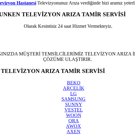
evizyon Hastanesi
Televizyonunuz Arıza verdiğinde bizi aramız yeterli
FUNKEN
TELEVİZYON ARIZA TAMİR SERVİSİ
YA
Olarak Kesintisiz 24 saat Hizmet Vermekteyiz.
elefunken Televizyon Anakart Arızası ,Telefunken Televizyon Besleme Kartı Arızası ,Telefunke
zyon Arıza Servisi
INIZDA MÜŞTERİ TEMSİLCİLERİMİZ TELEVİZYON ARIZA İL
ÇÖZÜME ULAŞTIRIR.
TELEVİZYON ARIZA TAMİR SERVİSİ
YAKUPLU
BEKO
ARÇELİK
LG
SAMSUNG
SUNNY
VESTEL
WOON
ORA
AWOX
AXEN