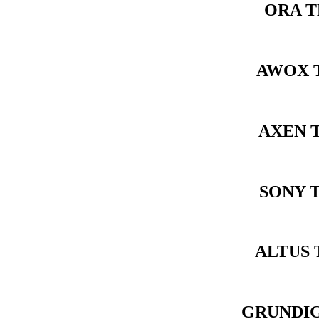
ORA T
AWOX T
AXEN 
SONY 
ALTUS 
GRUNDIG