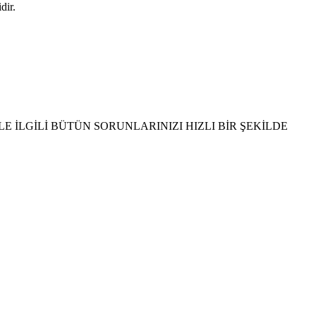
dir.
KUPLU
n Televizyon Arızası ,Telefunken Televizyon Elektronik Arızası ,Telefunken Televizyon LCD
E İLGİLİ BÜTÜN SORUNLARINIZI HIZLI BİR ŞEKİLDE