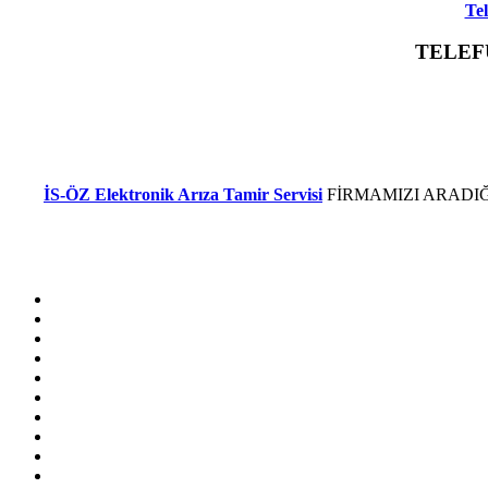
Tel
TELE
Telefunken Televizyon Elektronik Kart Arızası ,Telefunken Televizyon Led Ekran Arızası ,T
tv Arızası ,Telefunken Plazma Arızası ,Telefunken Televizyon Led Arızası ,Telefunken Televi
İS-ÖZ Elektronik Arıza Tamir Servisi
FİRMAMIZI ARADIĞ