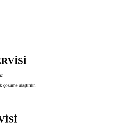
ERVİSİ
YAKUPLU
ız
 çözüme ulaştırılır.
VİSİ