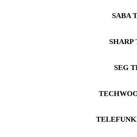
SABA 
SHARP 
SEG T
TECHWOOD
TELEFUNKE