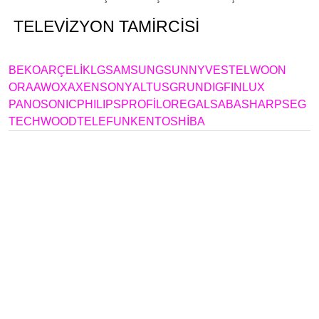
TELEVİZYON TAMİRCİSİ
BEYLİKDÜZÜ
YAKUPLU
BEKO
ARÇELİK
LG
SAMSUNG
SUNNY
VESTEL
WOON
ORA
AWOX
AXEN
SONY
ALTUS
GRUNDIG
FINLUX
PANOSONIC
PHILIPS
PROFİLO
REGAL
SABA
SHARP
SEG
TECHWOOD
TELEFUNKEN
TOSHİBA