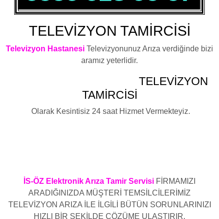
TELEVİZYON TAMİRCİSİ
Televizyon Hastanesi
Televizyonunuz Arıza verdiğinde bizi
aramız yeterlidir.
BEYLİKDÜZÜ YAKUPLU
TELEVİZYON
TAMİRCİSİ
Olarak Kesintisiz 24 saat Hizmet Vermekteyiz.
Televizyon Elektronik Kart Arızası , Televizyon Led Ekran
Arızası ,Televizyon Anakart Arızası ,Televizyon Besleme
Kartı Arızası ,Televizyon Arızası ,Televizyon Elektronik
Arızası ,Televizyon LCD tv Arızası , Plazma Arızası
,Televizyon Led Arızası Televizyon Arıza Servisi
İS-ÖZ Elektronik Arıza Tamir Servisi
FİRMAMIZI
ARADIĞINIZDA MÜŞTERİ TEMSİLCİLERİMİZ
TELEVİZYON ARIZA İLE İLGİLİ BÜTÜN SORUNLARINIZI
HIZLI BİR ŞEKİLDE ÇÖZÜME ULAŞTIRIR.