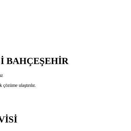
Sİ BAHÇEŞEHİR
ız
 çözüme ulaştırılır.
VİSİ