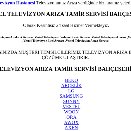
evizyon Hastanesi
Televizyonunuz Arıza verdiğinde bizi aramız yeterli
EL
TELEVİZYON ARIZA TAMİR SERVİSİ BAHÇE
Olarak Kesintisiz 24 saat Hizmet Vermekteyiz.
evizyon Anakart Arızası ,Vestel Televizyon Besleme Kartı Arızası ,Vestel Televizyon Arızası ,Ve
,Vestel Televizyon Led Arızası
,Vestel
Televizyon Arıza Servisi
INIZDA MÜŞTERİ TEMSİLCİLERİMİZ TELEVİZYON ARIZA İL
ÇÖZÜME ULAŞTIRIR.
ELEVİZYON ARIZA TAMİR SERVİSİ BAHÇEŞEH
BEKO
ARÇELİK
LG
SAMSUNG
SUNNY
VESTEL
WOON
ORA
AWOX
AXEN