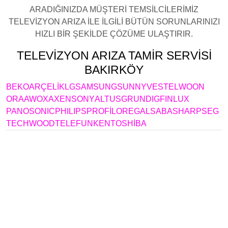
ARADIĞINIZDA MÜŞTERİ TEMSİLCİLERİMİZ
TELEVİZYON ARIZA İLE İLGİLİ BÜTÜN SORUNLARINIZI
HIZLI BİR ŞEKİLDE ÇÖZÜME ULAŞTIRIR.
TELEVİZYON ARIZA TAMİR SERVİSİ
BAKIRKÖY
BEKO
ARÇELİK
LG
SAMSUNG
SUNNY
VESTEL
WOON
ORA
AWOX
AXEN
SONY
ALTUS
GRUNDIG
FINLUX
PANOSONIC
PHILIPS
PROFİLO
REGAL
SABA
SHARP
SEG
TECHWOOD
TELEFUNKEN
TOSHİBA