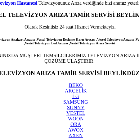
evizyon Hastanesi
Televizyonunuz Arıza verdiğinde bizi aramız yeterli
EL
TELEVİZYON ARIZA TAMİR SERVİSİ BEYLİ
Olarak Kesintisiz 24 saat Hizmet Vermekteyiz.
evizyon Anakart Arızası ,Vestel Televizyon Besleme Kartı Arızası ,Vestel Televizyon Arızası ,Ve
,Vestel Televizyon Led Arızası
,Vestel
Televizyon Arıza Servisi
INIZDA MÜŞTERİ TEMSİLCİLERİMİZ TELEVİZYON ARIZA İL
ÇÖZÜME ULAŞTIRIR.
ELEVİZYON ARIZA TAMİR SERVİSİ BEYLİKDÜ
BEKO
ARÇELİK
LG
SAMSUNG
SUNNY
VESTEL
WOON
ORA
AWOX
AXEN