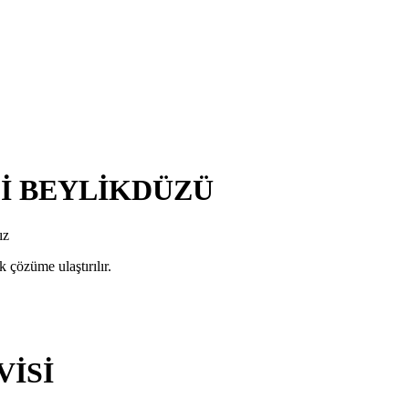
Sİ BEYLİKDÜZÜ
ız
 çözüme ulaştırılır.
VİSİ