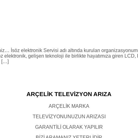
niz… İsöz elektronik Servisi adı altında kurulan organizasyonu
z elektronik, gelişen teknoloji ile birlikte hayatımıza giren L
r […]
ARÇELİK TELEVİZYON ARIZA
ARÇELİK MARKA
TELEVİZYONUNUZUN ARIZASI
GARANTİLİ OLARAK YAPILIR
BİZİ ARAMANIZ YETERLİDİR