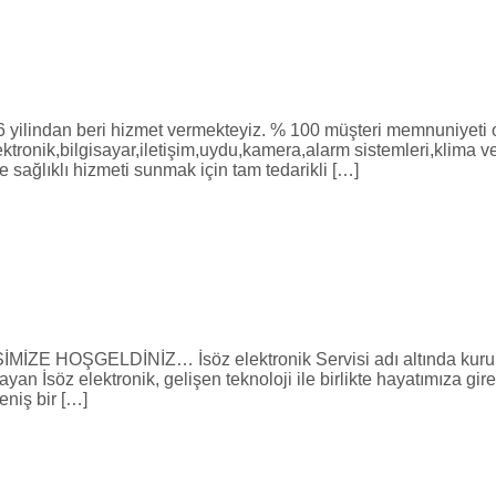
lindan beri hizmet vermekteyiz. % 100 müşteri memnuniyeti oda
elektronik,bilgisayar,iletişim,uydu,kamera,alarm sistemleri,klima
e sağlıklı hizmeti sunmak için tam tedarikli […]
GELDİNİZ… İsöz elektronik Servisi adı altında kurulan f
ayan İsöz elektronik, gelişen teknoloji ile birlikte hayatımıza
eniş bir […]