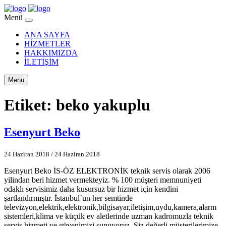
Menü
ANA SAYFA
HİZMETLER
HAKKIMIZDA
İLETİŞİM
Menu
Etiket:
beko yakuplu
Esenyurt Beko
24 Haziran 2018
/
24 Haziran 2018
Esenyurt Beko İS-ÖZ ELEKTRONİK teknik servis olarak 2006
yilindan beri hizmet vermekteyiz. % 100 müşteri memnuniyeti
odaklı servisimiz daha kusursuz bir hizmet için kendini
şartlandırmıştır. İstanbul`un her semtinde
televizyon,elektrik,elektronik,bilgisayar,iletişim,uydu,kamera,alarm
sistemleri,klima ve küçük ev aletlerinde uzman kadromuzla teknik
servis hizmeti ve güvenimizi sunuyoruz. Siz değerli müşterilerimize