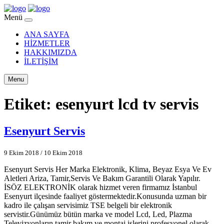
Menü
ANA SAYFA
HİZMETLER
HAKKIMIZDA
İLETİŞİM
Menu
Etiket:
esenyurt lcd tv servis
Esenyurt Servis
9 Ekim 2018
/
10 Ekim 2018
Esenyurt Servis Her Marka Elektronik, Klima, Beyaz Esya Ve Ev
Aletleri Ariza, Tamir,Servis Ve Bakım Garantili Olarak Yapılır.
İSÖZ ELEKTRONİK olarak hizmet veren firmamız İstanbul
Esenyurt ilçesinde faaliyet göstermektedir.Konusunda uzman bir
kadro ile çalışan servisimiz TSE belgeli bir elektronik
servistir.Günümüz bütün marka ve model Lcd, Led, Plazma
Televizyonların tamir bakım ve montaj işlerini profesyonel olarak