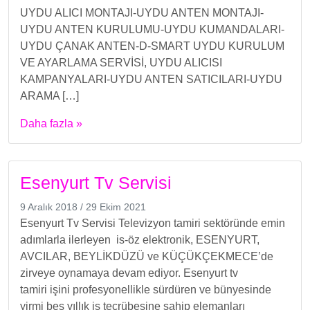
UYDU ALICI MONTAJI-UYDU ANTEN MONTAJI-
UYDU ANTEN KURULUMU-UYDU KUMANDALARI-
UYDU ÇANAK ANTEN-D-SMART UYDU KURULUM
VE AYARLAMA SERVİSİ, UYDU ALICISI
KAMPANYALARI-UYDU ANTEN SATICILARI-UYDU
ARAMA […]
Daha fazla »
Esenyurt Tv Servisi
9 Aralık 2018
/
29 Ekim 2021
Esenyurt Tv Servisi Televizyon tamiri sektöründe emin
adımlarla ilerleyen is-öz elektronik, ESENYURT,
AVCILAR, BEYLİKDÜZÜ ve KÜÇÜKÇEKMECE’de
zirveye oynamaya devam ediyor. Esenyurt tv
tamiri işini profesyonellikle sürdüren ve bünyesinde
yirmi beş yıllık iş tecrübesine sahip elemanları