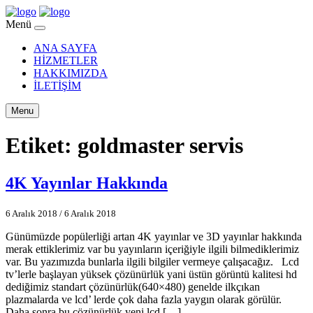
Menü
ANA SAYFA
HİZMETLER
HAKKIMIZDA
İLETİŞİM
Menu
Etiket:
goldmaster servis
4K Yayınlar Hakkında
6 Aralık 2018
/
6 Aralık 2018
Günümüzde popülerliği artan 4K yayınlar ve 3D yayınlar hakkında
merak ettiklerimiz var bu yayınların içeriğiyle ilgili bilmediklerimiz
var. Bu yazımızda bunlarla ilgili bilgiler vermeye çalışacağız. Lcd
tv’lerle başlayan yüksek çözünürlük yani üstün görüntü kalitesi hd
dediğimiz standart çözünürlük(640×480) genelde ilkçıkan
plazmalarda ve lcd’ lerde çok daha fazla yaygın olarak görülür.
Daha sonra bu çözünürlük yeni lcd […]